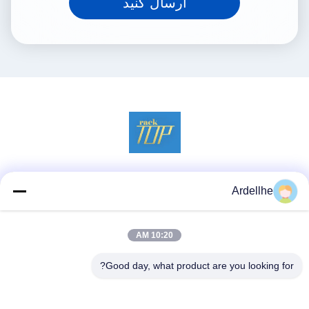
ارسال کنید
شبکه های اجتماعی
Ardellhe
10:20 AM
تماس سریع
Good day, what product are you looking for?
تلفن
+8613798057562